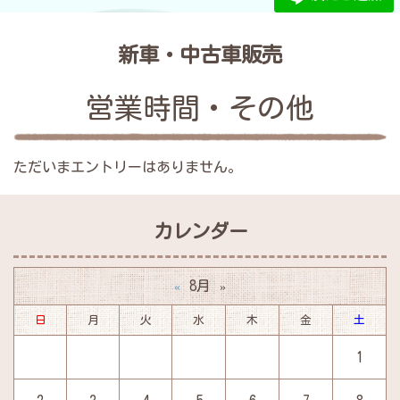
新車・中古車販売
営業時間・その他
ただいまエントリーはありません。
カレンダー
8月
«
»
日
月
火
水
木
金
土
1