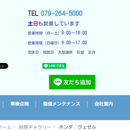
TEL
079-264-5000
土
日
も営業しています
9:00～18:00
営業時間（月～土）
9:00～17:00
営業時間（日曜日）
定休日：
祝祭日　大型連休　お盆　正月
車検点検
整備メンテナンス
会社案内
ホーム
納車ギャラリー
ホンダ：ヴェゼル