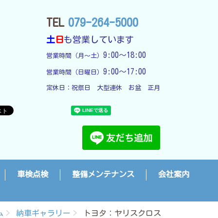
TEL
079-264-5000
土
日
も営業しています
9:00～18:00
営業時間（月～土）
9:00～17:00
営業時間（日曜日）
定休日：
祝祭日　大型連休　お盆　正月
車検点検
整備メンテナンス
会社案内
ム
納車ギャラリー
トヨタ：ヤリスクロス